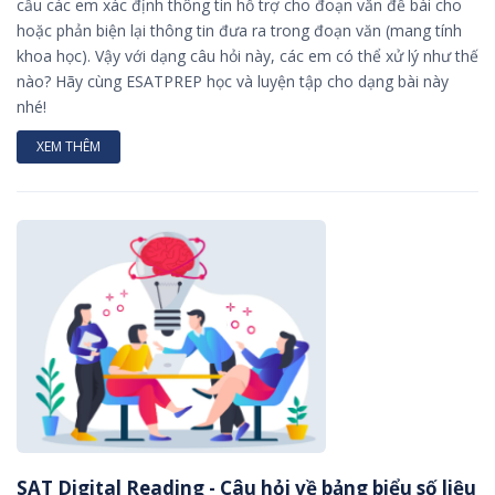
cầu các em xác định thông tin hỗ trợ cho đoạn văn đề bài cho
hoặc phản biện lại thông tin đưa ra trong đoạn văn (mang tính
khoa học). Vậy với dạng câu hỏi này, các em có thể xử lý như thế
nào? Hãy cùng ESATPREP học và luyện tập cho dạng bài này
nhé!
XEM THÊM
SAT Digital Reading - Câu hỏi về bảng biểu số liệu