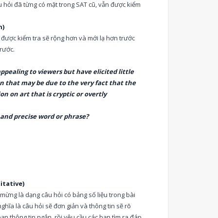
u hỏi đã từng có mặt trong SAT cũ, vẫn được kiểm
n)
 được kiểm tra sẽ rộng hơn và mới lạ hơn trước
trước.
ealing to viewers but have elicited little
that may be due to the very fact that the
on on art that is cryptic or overtly
 and precise word or phrase?
itative)
 mừng là dạng câu hỏi có bảng số liệu trong bài
nghĩa là câu hỏi sẽ đơn giản và thông tin sẽ rõ
n thông tin ngắn, rồi yêu cầu các bạn tìm ra đáp