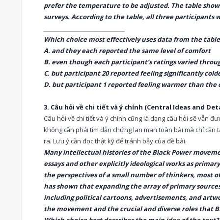
prefer the temperature to be adjusted. The table shows
surveys. According to the table, all three participants
_________________________________
Which choice most effectively uses data from the tabl
A. and they each reported the same level of comfort
B. even though each participant’s ratings varied throu
C. but participant 20 reported feeling significantly col
D. but participant 1 reported feeling warmer than the 
3. Câu hỏi về chi tiết và ý chính (Central Ideas and Deta
Câu hỏi về chi tiết và ý chính cũng là dạng câu hỏi sẽ vẫn đ
không cần phải tìm dẫn chứng lan man toàn bài mà chỉ cần t
ra. Lưu ý cần đọc thật kỹ để tránh bẫy của đề bài.
Many intellectual histories of the Black Power movemen
essays and other explicitly ideological works as prima
the perspectives of a small number of thinkers, most 
has shown that expanding the array of primary source
including political cartoons, advertisements, and art
the movement and the crucial and diverse roles that B