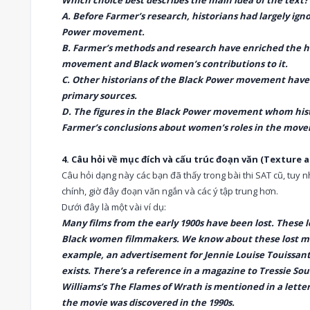
Which choice best describes the main idea of the text?
A. Before Farmer’s research, historians had largely ign
Power movement.
B. Farmer’s methods and research have enriched the hi
movement and Black women’s contributions to it.
C. Other historians of the Black Power movement have 
primary sources.
D. The figures in the Black Power movement whom hist
Farmer’s conclusions about women’s roles in the mov
4. Câu hỏi về mục đích và cấu trúc đoạn văn (Texture 
Câu hỏi dạng này các bạn đã thấy trong bài thi SAT cũ, tuy n
chính, giờ đây đoạn văn ngắn và các ý tập trung hơn.
Dưới đây là một vài ví dụ:
Many films from the early 1900s have been lost. These lo
Black women filmmakers. We know about these lost mov
example, an advertisement for Jennie Louise Touissant
exists. There’s a reference in a magazine to Tressie So
Williams’s The Flames of Wrath is mentioned in a lette
the movie was discovered in the 1990s.