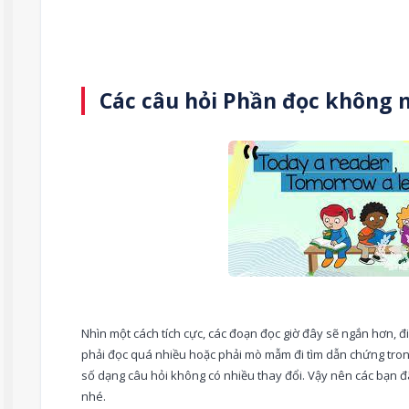
iểu.
Các câu hỏi Phần đọc không 
Dương Nguyễn
Lê Minh Hiếu
THPT Chu Văn An.
Chuyên Ngoại Ngữ.
Nhìn một cách tích cực, các đoạn đọc giờ đây sẽ ngắn hơn, đ
phải đọc quá nhiều hoặc phải mò mẫm đi tìm dẫn chứng tro
số dạng câu hỏi không có nhiều thay đổi. Vậy nên các bạn đ
nhé.