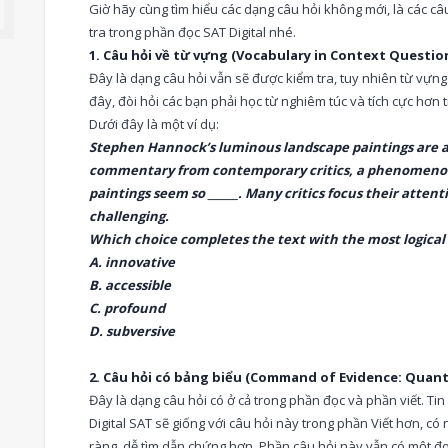
Giờ hãy cùng tìm hiểu các dạng câu hỏi không mới, là các câ
tra trong phần đọc SAT Digital nhé.
1. Câu hỏi về từ vựng (Vocabulary in Context Questio
Đây là dạng câu hỏi vẫn sẽ được kiểm tra, tuy nhiên từ vựng
đây, đòi hỏi các bạn phải học từ nghiêm túc và tích cực hơn 
Dưới đây là một ví dụ:
Stephen Hannock’s luminous landscape paintings are app
commentary from contemporary critics, a phenomenon 
paintings seem so ______. Many critics focus their attenti
challenging.
Which choice completes the text with the most logical
A. innovative
B. accessible
C. profound
D. subversive
2. Câu hỏi có bảng biểu (Command of Evidence: Quant
Đây là dạng câu hỏi có ở cả trong phần đọc và phần viết. Tin
Digital SAT sẽ giống với câu hỏi này trong phần Viết hơn, có 
ràng, dễ tìm dẫn chứng hơn. Phần câu hỏi này vẫn có một đoạ