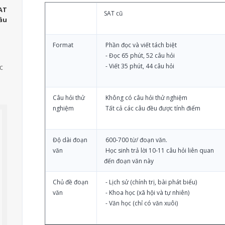
SAT
SAT cũ
đầu
Format
Phần đọc và viết tách biệt
- Đọc 65 phút, 52 câu hỏi
- Viết 35 phút, 44 câu hỏi
c
Câu hỏi thử
Không có câu hỏi thử nghiệm
nghiệm
Tất cả các câu đều được tính điểm
Độ dài đoạn
600-700 từ/ đoạn văn.
văn
Học sinh trả lời 10-11 câu hỏi liên quan
thích nhất về độ thoải mái khi
Em rất thích khóa học của cô Vân
đến đoạn văn này
, và sau mỗi buổi học đều cảm
Anh, đặc biệt tài liệu của cô siêu siê
y rất có động lực học và được
nhiều. Thi thoảng cô còn khao lớp
Chủ đề đoạn
- Lịch sử (chính trị, bài phát biểu)
yền cảm hứng. Em cảm thấy khoá
trà trà/cafe mỗi lúc thấy lớp “đuối
văn
- Khoa học (xã hội và tự nhiên)
 đáp ứng được đủ nhu cầu học
đuối” :D Lớp của em rất vui, sỹ số
- Văn học (chỉ có văn xuôi)
 của em, lượng tài liệu đa dạng,
nhỏ nên em học được nhanh lắm, lộ
 đủ và cách dạy của cô cũng rất
trình học ngắn mà hiệu quả.