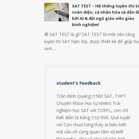
SAT TEST – Hệ thống luyện thi 
toàn diện, cá nhân hóa và dẫn 
bởi AI & đội ngũ giáo viên giàu
kinh nghiệm!
🧭 SAT TEST là gì? SAT TEST là một nền tảng
luyện thi SAT hiện đại, được thiết kế để giúp họ
sinh ...
student's Feedback
Trần Đình Quang (1560 SAT, THPT
Em 
Chuyên Khoa Học tự nhiên) Trải
học
nghiệm học SAT với TOEFL, con chỉ
thấ
biết diễn tả bằng 3 từ thôi: Quá tuyệt
tru
vời Con chưa từng thấy ai hiểu biết
học
mà vẫn vô cùng quan tâm và biết
SAT
lắng nghe, chia sẻ như cô Vân Anh.
đầy