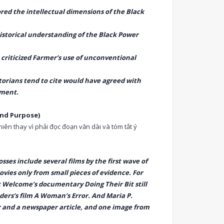
ored the intellectual dimensions of the Black
storical understanding of the Black Power
criticized Farmer’s use of unconventional
orians tend to cite would have agreed with
ement.
and Purpose)
hiên thay vì phải đọc đoạn văn dài và tóm tắt ý
sses include several films by the first wave of
ies only from small pieces of evidence. For
 Welcome’s documentary Doing Their Bit still
uders’s film A Woman’s Error. And Maria P.
r and a newspaper article, and one image from