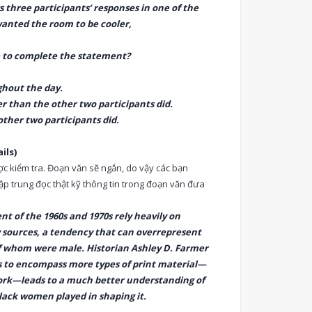
 three participants’ responses in one of the
 wanted the room to be cooler,
e to complete the statement?
ghout the day.
der than the other two participants did.
other two participants did.
ils)
ược kiểm tra. Đoạn văn sẽ ngắn, do vậy các bạn
ập trung đọc thật kỹ thông tin trong đoạn văn đưa
t of the 1960s and 1970s rely heavily on
ry sources, a tendency that can overrepresent
of whom were male. Historian Ashley D. Farmer
s to encompass more types of print material—
work—leads to a much better understanding of
lack women played in shaping it.