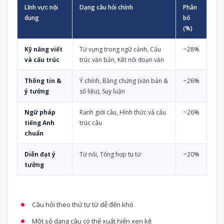
Lĩnh vực nội
Dạng câu hỏi chính
Phân
dung
bố
(%)
Kỹ năng viết
Từ vựng trong ngữ cảnh, Cấu
~28%
và cấu trúc
trúc văn bản, Kết nối đoạn văn
Thông tin &
Ý chính, Bằng chứng (văn bản &
~26%
ý tưởng
số liệu), Suy luận
Ngữ pháp
Ranh giới câu, Hình thức và cấu
~26%
tiếng Anh
trúc câu
chuẩn
Diễn đạt ý
Từ nối, Tổng hợp tu từ
~20%
tưởng
Câu hỏi theo thứ tự từ dễ đến khó
Một số dạng câu có thể xuất hiện xen kẽ