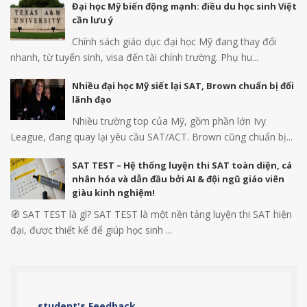
Đại học Mỹ biến động mạnh: điều du học sinh Việt
cần lưu ý
Chính sách giáo dục đại học Mỹ đang thay đổi
nhanh, từ tuyển sinh, visa đến tài chính trường. Phụ hu...
Nhiều đại học Mỹ siết lại SAT, Brown chuẩn bị đổi
lãnh đạo
Nhiều trường top của Mỹ, gồm phần lớn Ivy
League, đang quay lại yêu cầu SAT/ACT. Brown cũng chuẩn bị...
SAT TEST – Hệ thống luyện thi SAT toàn diện, cá
nhân hóa và dẫn đầu bởi AI & đội ngũ giáo viên
giàu kinh nghiệm!
🧭 SAT TEST là gì? SAT TEST là một nền tảng luyện thi SAT hiện
đại, được thiết kế để giúp học sinh ...
student's Feedback