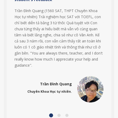
Trần Đình Quang (1560 SAT, THPT Chuyên Khoa
Em thích
Học tự nhiên) Trải nghiệm học SAT với TOEFL, con
buổi học
chỉ biết diễn tả bằng 3 từ thôi: Quá tuyệt vời Con
truyền 
chưa từng thấy ai hiểu biết mà vẫn vô cùng quan
được đủ 
tâm và biết lắng nghe, chia sẻ như cô Vân Anh. Kể
dạng, đầ
cả sau 3 năm rồi, con vẫn cảm thấy rất an toàn khi
luôn có 1 cô giáo nhiệt tình và thông thái như cô ở
gần bên. "You are always there, teacher, and I don't
really know how much I appreciate your help and
guidance".
Trần Đình Quang
Chuyên Khoa Học tự nhiên.