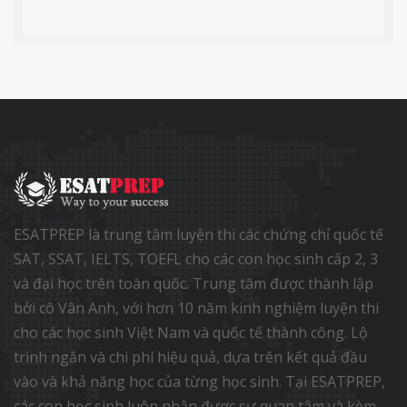
ESATPREP là trung tâm luyện thi các chứng chỉ quốc tế
SAT, SSAT, IELTS, TOEFL cho các con học sinh cấp 2, 3
và đại học trên toàn quốc. Trung tâm được thành lập
bởi cô Vân Anh, với hơn 10 năm kinh nghiệm luyện thi
cho các học sinh Việt Nam và quốc tế thành công. Lộ
trình ngắn và chi phí hiệu quả, dựa trên kết quả đầu
vào và khả năng học của từng học sinh. Tại ESATPREP,
các con học sinh luôn nhận được sự quan tâm và kèm