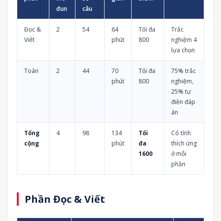
đun
câu
Đọc &
2
54
64
Tối đa
Trắc
Viết
phút
800
nghiệm 4
lựa chọn
Toán
2
44
70
Tối đa
75% trắc
phút
800
nghiệm,
25% tự
điền đáp
án
Tổng
4
98
134
Tối
Có tính
cộng
phút
đa
thích ứng
1600
ở mỗi
phần
Phần Đọc & Viết