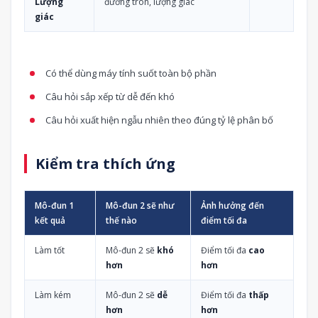
Lượng
đường tròn, lượng giác
giác
Có thể dùng máy tính suốt toàn bộ phần
Câu hỏi sắp xếp từ dễ đến khó
Câu hỏi xuất hiện ngẫu nhiên theo đúng tỷ lệ phân bố
Kiểm tra thích ứng
Mô-đun 1
Mô-đun 2 sẽ như
Ảnh hưởng đến
kết quả
thế nào
điểm tối đa
Làm tốt
Mô-đun 2 sẽ
khó
Điểm tối đa
cao
hơn
hơn
Làm kém
Mô-đun 2 sẽ
dễ
Điểm tối đa
thấp
hơn
hơn