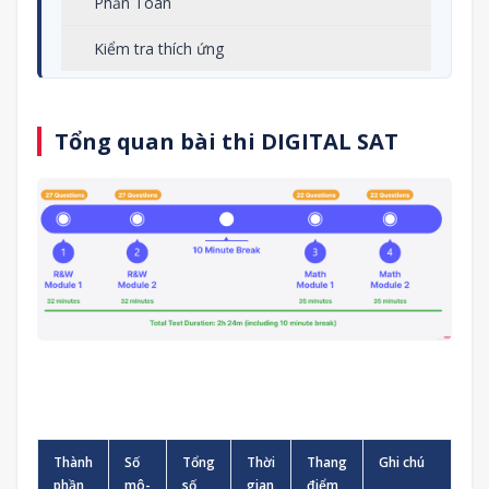
Phần Toán
Kiểm tra thích ứng
Tổng quan bài thi DIGITAL SAT
Thành
Số
Tổng
Thời
Thang
Ghi chú
phần
mô-
số
gian
điểm